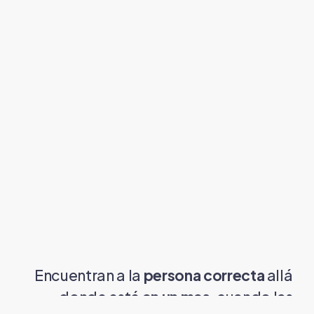
Encuentran a la
persona correcta
allá
donde esté
en un mes
, cuando las